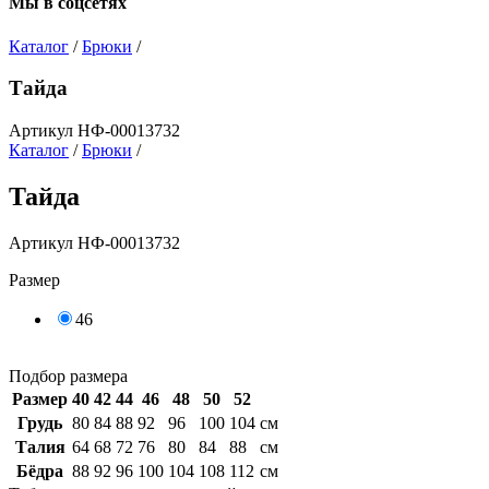
Мы в соцсетях
Каталог
/
Брюки
/
Тайда
Артикул НФ-00013732
Каталог
/
Брюки
/
Тайда
Артикул НФ-00013732
Размер
46
Подбор размера
Размер
40
42
44
46
48
50
52
Грудь
80
84
88
92
96
100
104
см
Талия
64
68
72
76
80
84
88
см
Бёдра
88
92
96
100
104
108
112
см