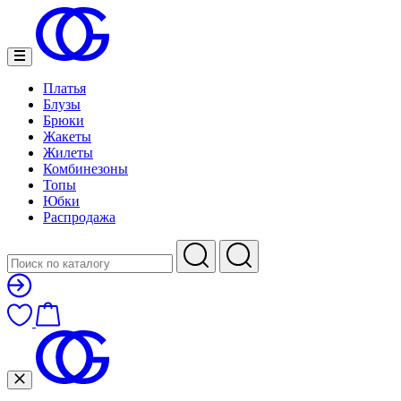
Платья
Блузы
Брюки
Жакеты
Жилеты
Комбинезоны
Топы
Юбки
Распродажа