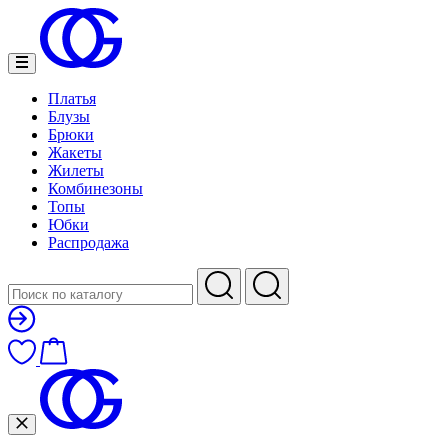
Платья
Блузы
Брюки
Жакеты
Жилеты
Комбинезоны
Топы
Юбки
Распродажа