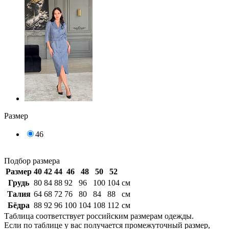
Размер
46
Подбор размера
Размер
40
42
44
46
48
50
52
Грудь
80
84
88
92
96
100
104
см
Талия
64
68
72
76
80
84
88
см
Бёдра
88
92
96
100
104
108
112
см
Таблица соответствует российским размерам одежды.
Если по таблице у вас получается промежуточный размер,