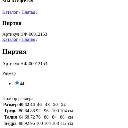
Мы в соцсетях
Каталог
/
Платья
/
Пиртия
Артикул НФ-00012153
Каталог
/
Платья
/
Пиртия
Артикул НФ-00012153
Размер
44
Подбор размера
Размер
40
42
44
46
48
50
52
Грудь
80
84
88
92
96
100
104
см
Талия
64
68
72
76
80
84
88
см
Бёдра
88
92
96
100
104
108
112
см