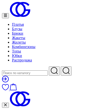
Платья
Блузы
Брюки
Жакеты
Жилеты
Комбинезоны
Топы
Юбки
Распродажа