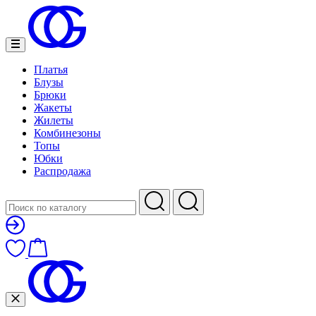
Платья
Блузы
Брюки
Жакеты
Жилеты
Комбинезоны
Топы
Юбки
Распродажа