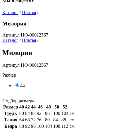
Мы в соцсетях
Каталог
/
Платья
/
Милория
Артикул НФ-00012567
Каталог
/
Платья
/
Милория
Артикул НФ-00012567
Размер
44
Подбор размера
Размер
40
42
44
46
48
50
52
Грудь
80
84
88
92
96
100
104
см
Талия
64
68
72
76
80
84
88
см
Бёдра
88
92
96
100
104
108
112
см