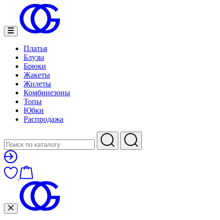
Платья
Блузы
Брюки
Жакеты
Жилеты
Комбинезоны
Топы
Юбки
Распродажа