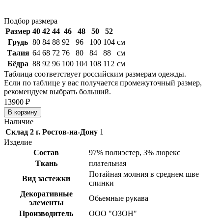
Подбор размера
Размер
40
42
44
46
48
50
52
Грудь
80
84
88
92
96
100
104
см
Талия
64
68
72
76
80
84
88
см
Бёдра
88
92
96
100
104
108
112
см
Таблица соответствует российским размерам одежды.
Если по таблице у вас получается промежуточный размер,
рекомендуем выбрать больший.
13
900 ₽
Наличие
Склад 2 г. Ростов-на-Дону
1
Изделие
Состав
97% полиэстер, 3% люрекс
Ткань
плательная
Потайная молния в среднем шве
Вид застежки
спинки
Декоративные
Обьемные рукава
элементы
Производитель
ООО "ОЗОН"