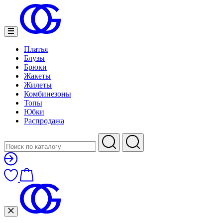
Платья
Блузы
Брюки
Жакеты
Жилеты
Комбинезоны
Топы
Юбки
Распродажа