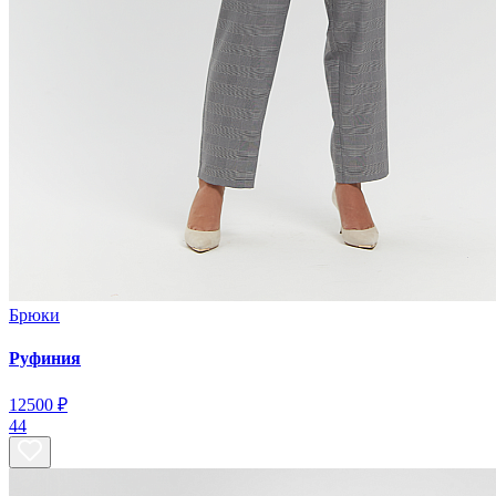
Брюки
Руфиния
12
500 ₽
44