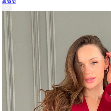
48
50
52