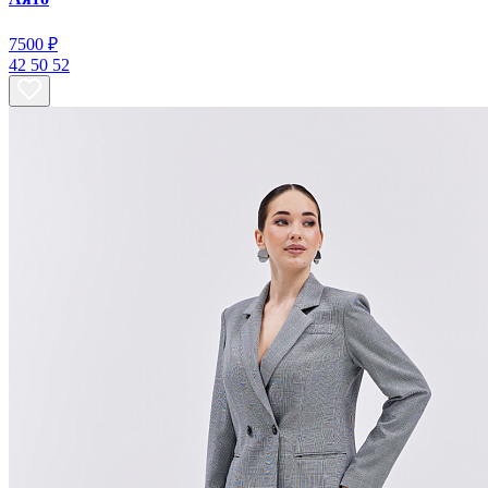
7500 ₽
42
50
52