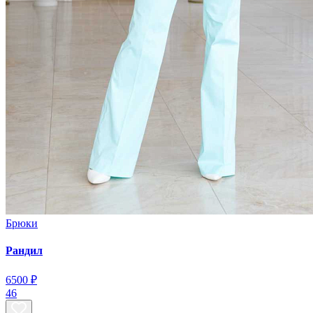
Брюки
Рандил
6500 ₽
46