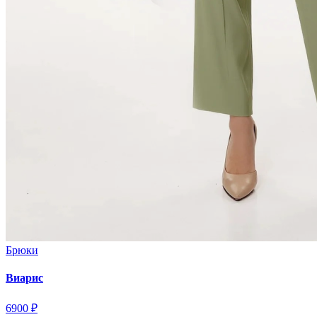
Брюки
Виарис
6900 ₽