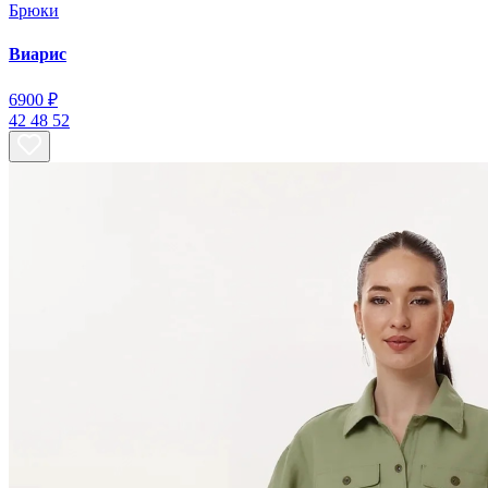
Брюки
Виарис
6900 ₽
42
48
52