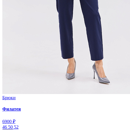
Брюки
Филатея
6900 ₽
46
50
52