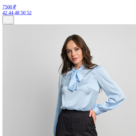
7500 ₽
42
44
48
50
52