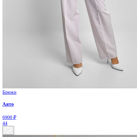
Брюки
Аято
6900 ₽
44