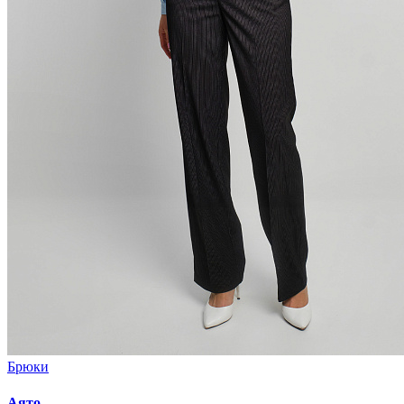
Брюки
Аято