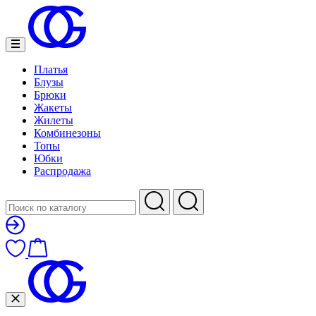
Платья
Блузы
Брюки
Жакеты
Жилеты
Комбинезоны
Топы
Юбки
Распродажа