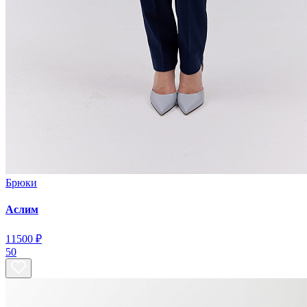
Брюки
Аслим
11
500 ₽
50