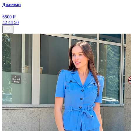
Джимми
6500 ₽
42
44
50