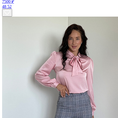
7500 ₽
48
52