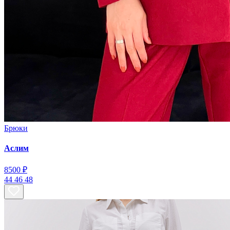
Брюки
Аслим
8500 ₽
44
46
48