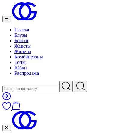
Платья
Блузы
Брюки
Жакеты
Жилеты
Комбинезоны
Топы
Юбки
Распродажа