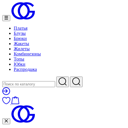
Платья
Блузы
Брюки
Жакеты
Жилеты
Комбинезоны
Топы
Юбки
Распродажа