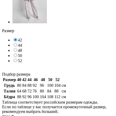
Размер
42
44
48
50
52
Подбор размера
Размер
40
42
44
46
48
50
52
Грудь
80
84
88
92
96
100
104
см
Талия
64
68
72
76
80
84
88
см
Бёдра
88
92
96
100
104
108
112
см
Таблица соответствует российским размерам одежды.
Если по таблице у вас получается промежуточный размер,
рекомендуем выбрать больший.