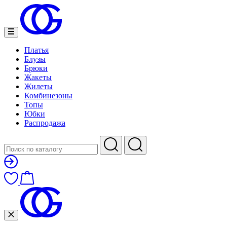
Платья
Блузы
Брюки
Жакеты
Жилеты
Комбинезоны
Топы
Юбки
Распродажа