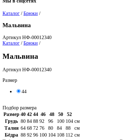
Мы в соцсетях
Каталог
/
Брюки
/
Мальвина
Артикул НФ-00012340
Каталог
/
Брюки
/
Мальвина
Артикул НФ-00012340
Размер
44
Подбор размера
Размер
40
42
44
46
48
50
52
Грудь
80
84
88
92
96
100
104
см
Талия
64
68
72
76
80
84
88
см
Бёдра
88
92
96
100
104
108
112
см