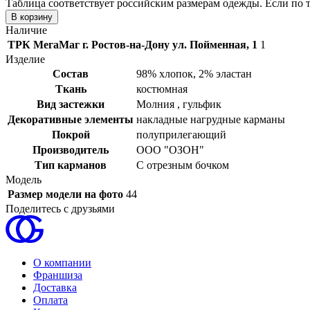
Таблица соответствует российским размерам одежды. Если по 
Наличие
ТРК МегаМаг г. Ростов-на-Дону ул. Пойменная, 1
1
Изделие
Состав
98% хлопок, 2% эластан
Ткань
костюмная
Вид застежки
Молния , гульфик
Декоративные элементы
накладные нагрудные карманы
Покрой
полуприлегающий
Производитель
ООО "ОЗОН"
Тип карманов
С отрезным бочком
Модель
Размер модели на фото
44
Поделитесь с друзьями
О компании
Франшиза
Доставка
Оплата