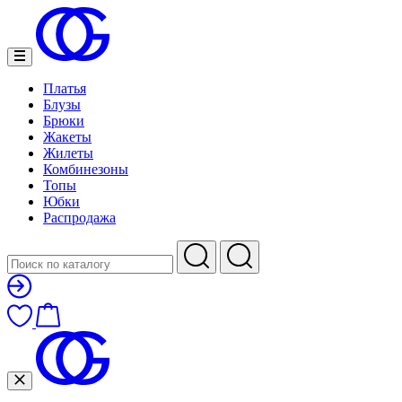
Платья
Блузы
Брюки
Жакеты
Жилеты
Комбинезоны
Топы
Юбки
Распродажа