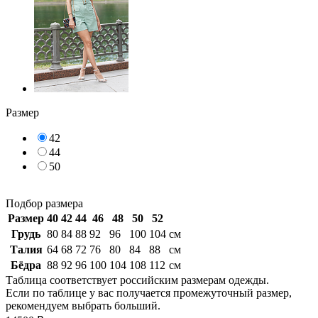
Размер
42
44
50
Подбор размера
Размер
40
42
44
46
48
50
52
Грудь
80
84
88
92
96
100
104
см
Талия
64
68
72
76
80
84
88
см
Бёдра
88
92
96
100
104
108
112
см
Таблица соответствует российским размерам одежды.
Если по таблице у вас получается промежуточный размер,
рекомендуем выбрать больший.