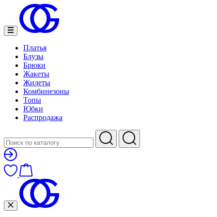
Платья
Блузы
Брюки
Жакеты
Жилеты
Комбинезоны
Топы
Юбки
Распродажа