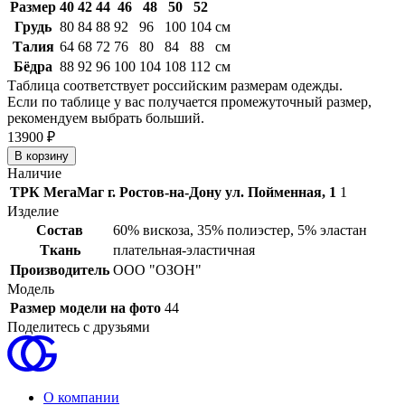
Размер
40
42
44
46
48
50
52
Грудь
80
84
88
92
96
100
104
см
Талия
64
68
72
76
80
84
88
см
Бёдра
88
92
96
100
104
108
112
см
Таблица соответствует российским размерам одежды.
Если по таблице у вас получается промежуточный размер,
рекомендуем выбрать больший.
13
900 ₽
Наличие
ТРК МегаМаг г. Ростов-на-Дону ул. Пойменная, 1
1
Изделие
Состав
60% вискоза, 35% полиэстер, 5% эластан
Ткань
плательная-эластичная
Производитель
ООО "ОЗОН"
Модель
Размер модели на фото
44
Поделитесь с друзьями
О компании