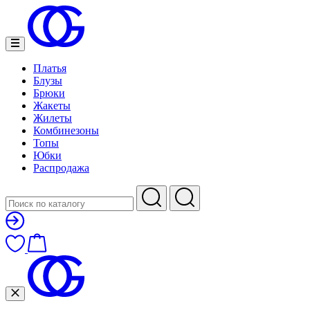
Платья
Блузы
Брюки
Жакеты
Жилеты
Комбинезоны
Топы
Юбки
Распродажа