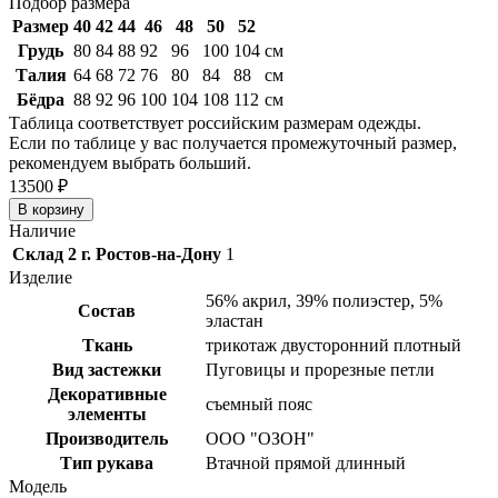
Подбор размера
Размер
40
42
44
46
48
50
52
Грудь
80
84
88
92
96
100
104
см
Талия
64
68
72
76
80
84
88
см
Бёдра
88
92
96
100
104
108
112
см
Таблица соответствует российским размерам одежды.
Если по таблице у вас получается промежуточный размер,
рекомендуем выбрать больший.
13
500 ₽
Наличие
Склад 2 г. Ростов-на-Дону
1
Изделие
56% акрил, 39% полиэстер, 5%
Состав
эластан
Ткань
трикотаж двусторонний плотный
Вид застежки
Пуговицы и прорезные петли
Декоративные
съемный пояс
элементы
Производитель
ООО "ОЗОН"
Тип рукава
Втачной прямой длинный
Модель