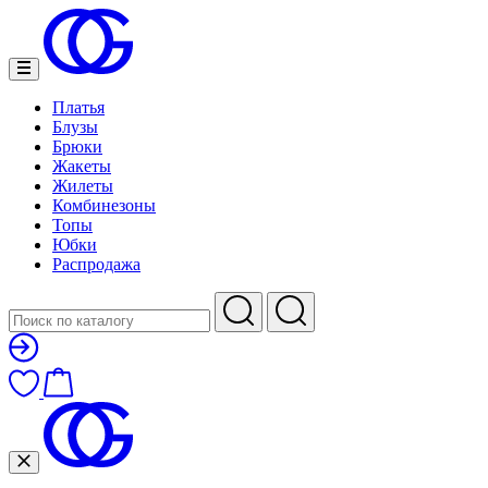
Платья
Блузы
Брюки
Жакеты
Жилеты
Комбинезоны
Топы
Юбки
Распродажа