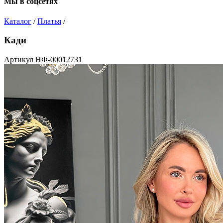
Мы в соцсетях
Каталог
/
Платья
/
Кади
Артикул НФ-00012731