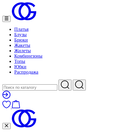
Платья
Блузы
Брюки
Жакеты
Жилеты
Комбинезоны
Топы
Юбки
Распродажа