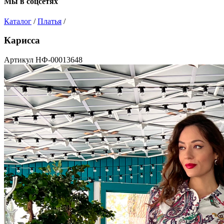
Мы в соцсетях
Каталог
/
Платья
/
Карисса
Артикул НФ-00013648