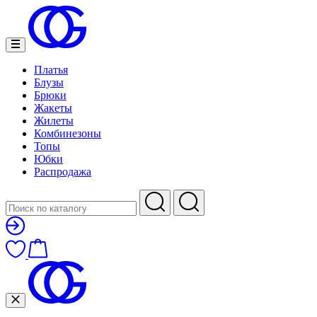
Платья
Блузы
Брюки
Жакеты
Жилеты
Комбинезоны
Топы
Юбки
Распродажа