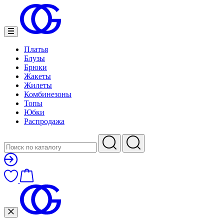
Платья
Блузы
Брюки
Жакеты
Жилеты
Комбинезоны
Топы
Юбки
Распродажа