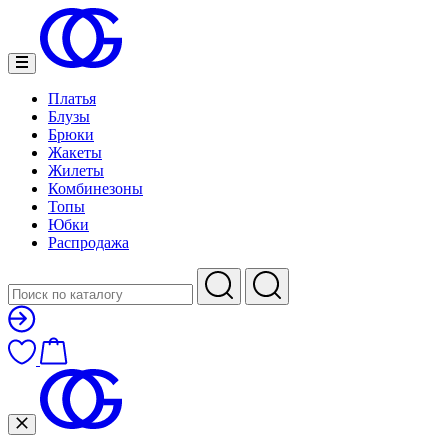
Платья
Блузы
Брюки
Жакеты
Жилеты
Комбинезоны
Топы
Юбки
Распродажа