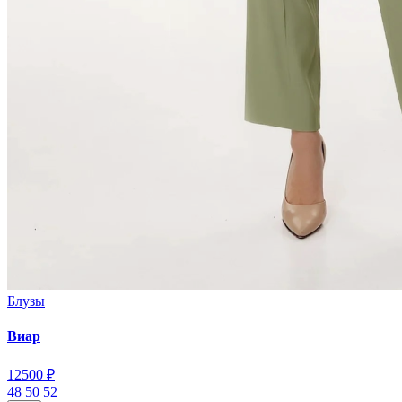
Блузы
Виар
12
500 ₽
48
50
52