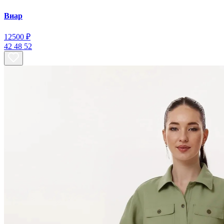
Виар
12
500 ₽
42
48
52