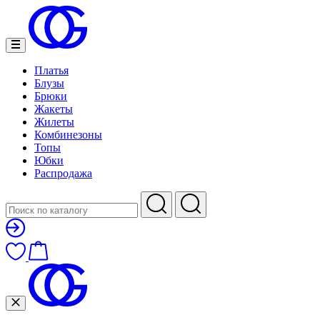
Платья
Блузы
Брюки
Жакеты
Жилеты
Комбинезоны
Топы
Юбки
Распродажа