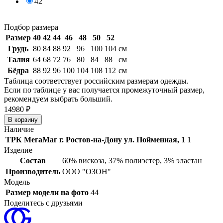
42
Подбор размера
Размер
40
42
44
46
48
50
52
Грудь
80
84
88
92
96
100
104
см
Талия
64
68
72
76
80
84
88
см
Бёдра
88
92
96
100
104
108
112
см
Таблица соответствует российским размерам одежды.
Если по таблице у вас получается промежуточный размер,
рекомендуем выбрать больший.
14
980 ₽
Наличие
ТРК МегаМаг г. Ростов-на-Дону ул. Пойменная, 1
1
Изделие
Состав
60% вискоза, 37% полиэстер, 3% эластан
Производитель
ООО "ОЗОН"
Модель
Размер модели на фото
44
Поделитесь с друзьями