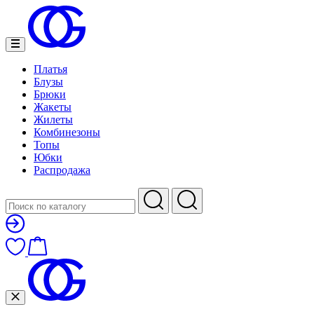
Платья
Блузы
Брюки
Жакеты
Жилеты
Комбинезоны
Топы
Юбки
Распродажа