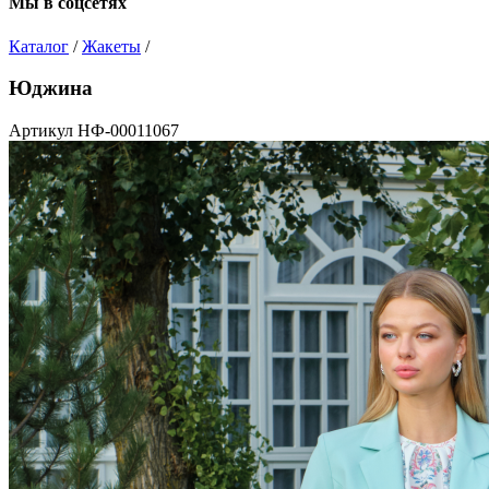
Мы в соцсетях
Каталог
/
Жакеты
/
Юджина
Артикул НФ-00011067